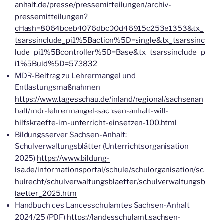
anhalt.de/presse/pressemitteilungen/archiv-
pressemitteilungen?
cHash=8064bceb4076dbc00d46915c253e1353&tx_
tsarssinclude_pi1%5Baction%5D=single&tx_tsarssinc
lude_pi1%5Bcontroller%5D=Base&tx_tsarssinclude_p
i1%5Buid%5D=573832
MDR-Beitrag zu Lehrermangel und
Entlastungsmaßnahmen
https://www.tagesschau.de/inland/regional/sachsenan
halt/mdr-lehrermangel-sachsen-anhalt-will-
hilfskraefte-im-unterricht-einsetzen-100.html
Bildungsserver Sachsen-Anhalt:
Schulverwaltungsblätter (Unterrichtsorganisation
2025)
https://www.bildung-
lsa.de/informationsportal/schule/schulorganisation/sc
hulrecht/schulverwaltungsblaetter/schulverwaltungsb
laetter_2025.htm
Handbuch des Landesschulamtes Sachsen-Anhalt
2024/25 (PDF)
https://landesschulamt.sachsen-