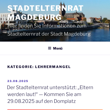
Zum
STADTELTERNRAT
Inhalt
springen
MAGDEBURG
Hier finden Sie Informationen zum
Stadtelternrat der Stadt Magdeburg
Menü
KATEGORIE:
LEHRERMANGEL
VERÖFFENTLICHT
23.08.2025
AM
Der Stadtelternrat unterstützt: „Eltern
werden laut!“ — Kommen Sie am
29.08.2025 auf den Domplatz