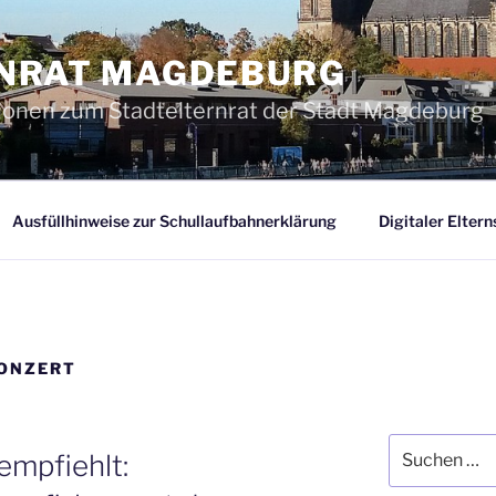
NRAT MAGDEBURG
tionen zum Stadtelternrat der Stadt Magdeburg
Ausfüllhinweise zur Schullaufbahnerklärung
Digitaler Elter
ONZERT
Suchen
empfiehlt:
nach: