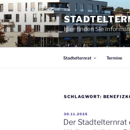
Zum
Inhalt
STADTELTER
springen
Hier finden Sie Informa
Stadtelternrat
Termine
SCHLAGWORT:
BENEFIZK
VERÖFFENTLICHT
30.11.2025
AM
Der Stadtelternrat 