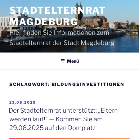
Zum
STADTELTERNRAT
Inhalt
springen
MAGDEBURG
Hier finden Sie Informationen zum
Stadtelternrat der Stadt Magdeburg
Menü
SCHLAGWORT:
BILDUNGSINVESTITIONEN
VERÖFFENTLICHT
23.08.2025
AM
Der Stadtelternrat unterstützt: „Eltern
werden laut!“ — Kommen Sie am
29.08.2025 auf den Domplatz