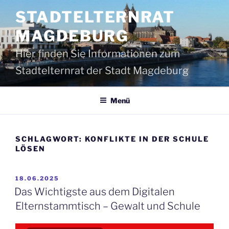
Zum
STADTELTERNRAT
Inhalt
springen
MAGDEBURG
Hier finden Sie Informationen zum
Stadtelternrat der Stadt Magdeburg
Menü
SCHLAGWORT:
KONFLIKTE IN DER SCHULE
LÖSEN
VERÖFFENTLICHT
18.06.2025
AM
Das Wichtigste aus dem Digitalen
Elternstammtisch – Gewalt und Schule