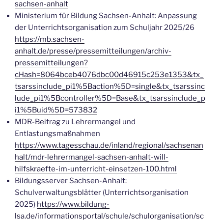
sachsen-anhalt
Ministerium für Bildung Sachsen-Anhalt: Anpassung
der Unterrichtsorganisation zum Schuljahr 2025/26
https://mb.sachsen-
anhalt.de/presse/pressemitteilungen/archiv-
pressemitteilungen?
cHash=8064bceb4076dbc00d46915c253e1353&tx_
tsarssinclude_pi1%5Baction%5D=single&tx_tsarssinc
lude_pi1%5Bcontroller%5D=Base&tx_tsarssinclude_p
i1%5Buid%5D=573832
MDR-Beitrag zu Lehrermangel und
Entlastungsmaßnahmen
https://www.tagesschau.de/inland/regional/sachsenan
halt/mdr-lehrermangel-sachsen-anhalt-will-
hilfskraefte-im-unterricht-einsetzen-100.html
Bildungsserver Sachsen-Anhalt:
Schulverwaltungsblätter (Unterrichtsorganisation
2025)
https://www.bildung-
lsa.de/informationsportal/schule/schulorganisation/sc