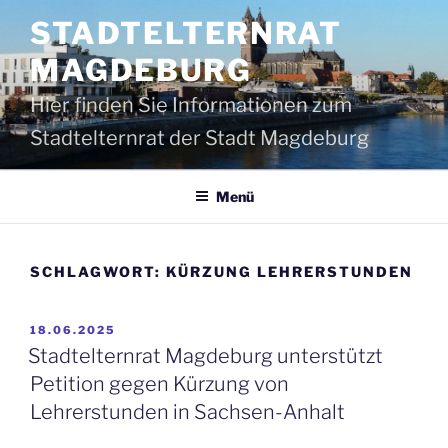
Zum
STADTELTERNRAT
Inhalt
springen
MAGDEBURG
Hier finden Sie Informationen zum
Stadtelternrat der Stadt Magdeburg
Menü
SCHLAGWORT:
KÜRZUNG LEHRERSTUNDEN
VERÖFFENTLICHT
18.06.2025
AM
Stadtelternrat Magdeburg unterstützt
Petition gegen Kürzung von
Lehrerstunden in Sachsen-Anhalt