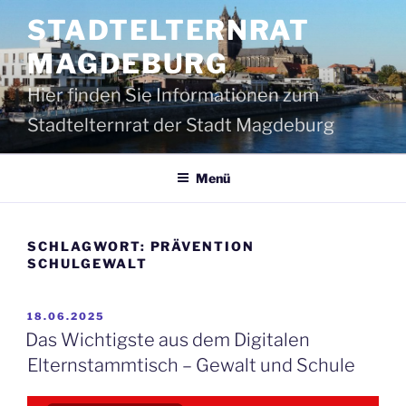
Zum
STADTELTERNRAT
Inhalt
springen
MAGDEBURG
Hier finden Sie Informationen zum
Stadtelternrat der Stadt Magdeburg
Menü
SCHLAGWORT:
PRÄVENTION
SCHULGEWALT
VERÖFFENTLICHT
18.06.2025
AM
Das Wichtigste aus dem Digitalen
Elternstammtisch – Gewalt und Schule